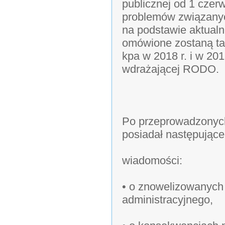
publicznej od 1 czer
problemów związanyc
na podstawie aktual
omówione zostaną ta
kpa w 2018 r. i w 20
wdrażającej RODO.
Po przeprowadzonych
posiadał następujące
wiadomości:
• o znowelizowanych
administracyjnego,