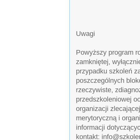
Uwagi
Powyższy program ro
zamkniętej, wyłączni
przypadku szkoleń z
poszczególnych blok
rzeczywiste, zdiagn
przedszkoleniowej o
organizacji zlecając
merytoryczną i organ
informacji dotyczący
kontakt: info@szkole