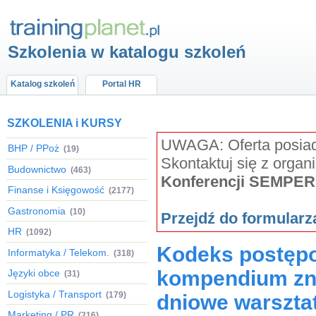
Szkolenia w katalogu szkoleń
Katalog szkoleń
Portal HR
SZKOLENIA i KURSY
UWAGA: Oferta posiada
BHP / PPoż
(19)
Skontaktuj się z organ
Budownictwo
(463)
Konferencji SEMPER
Finanse i Księgowość
(2177)
Gastronomia
(10)
Przejdź do formular
HR
(1092)
Kodeks postępo
Informatyka / Telekom.
(318)
kompendium zno
Języki obce
(31)
Logistyka / Transport
(179)
dniowe warszta
Marketing / PR
(216)