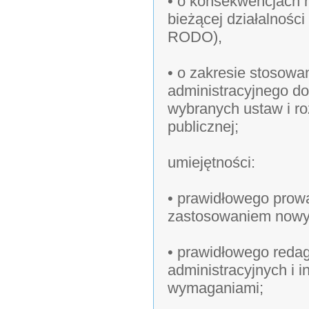
• o konsekwencjach n
bieżącej działalnośc
RODO),
• o zakresie stosow
administracyjnego d
wybranych ustaw i r
publicznej;
umiejętności:
• prawidłowego prow
zastosowaniem nowyc
• prawidłowego reda
administracyjnych i 
wymaganiami;