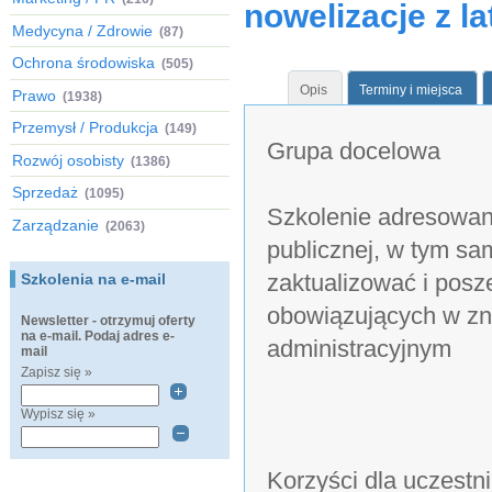
nowelizacje z l
Medycyna / Zdrowie
(87)
Ochrona środowiska
(505)
Opis
Terminy i miejsca
Prawo
(1938)
Przemysł / Produkcja
(149)
Grupa docelowa
Rozwój osobisty
(1386)
Sprzedaż
(1095)
Szkolenie adresowane
Zarządzanie
(2063)
publicznej, w tym sa
zaktualizować i posz
Szkolenia na e-mail
obowiązujących w z
Newsletter - otrzymuj oferty
na e-mail. Podaj adres e-
administracyjnym
mail
Zapisz się »
Wypisz się »
Korzyści dla uczestn