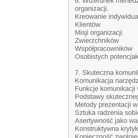
6. Wizerunek menedże
organizacji.
Kreowanie indywidu
Klientów
Misji organizacji
Zwierzchników
Współpracowników
Osobistych potencja
7. Skuteczna komunik
Komunikacja narzęd
Funkcje komunikacji 
Podstawy skuteczneg
Metody prezentacji w
Sztuka radzenia sob
Asertywność jako w
Konstruktywna krytyk
Konieczność zwolnien