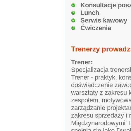
Konsultacje pos
Lunch
Serwis kawowy
Ćwiczenia
Trenerzy prowadz
Trener:
Specjalizacja treners
Trener - praktyk, kon
doświadczenie zawodo
warsztaty z zakresu 
zespołem, motywowan
zarządzanie projekt
zakresu sprzedaży i
Międzynarodowymi Ta
spełnia się jako Dyr