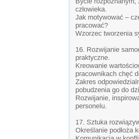
Bycie rozpoznanym,
człowieka.
Jak motywować – czeg
pracować?
Wzorzec tworzenia s
16. Rozwijanie samo
praktyczne.
Kreowanie wartościo
pracownikach chęć do
Zakres odpowiedzial
pobudzenia go do dzi
Rozwijanie, inspirow
personelu.
17. Sztuka rozwiązyw
Określanie podłoża ko
Komunikacja w konfli