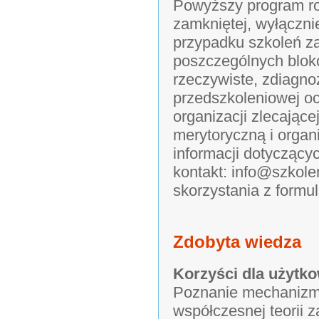
Powyższy program ro
zamkniętej, wyłączni
przypadku szkoleń z
poszczególnych blok
rzeczywiste, zdiagn
przedszkoleniowej o
organizacji zlecając
merytoryczną i organ
informacji dotyczący
kontakt: info@szkol
skorzystania z formu
Zdobyta wiedza
Korzyści dla użytk
Poznanie mechaniz
współczesnej teorii 