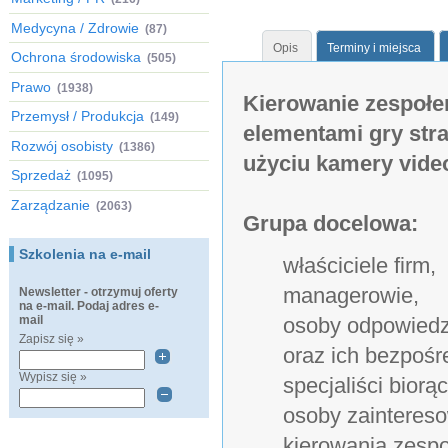
Medycyna / Zdrowie
(87)
Opis
Terminy i miejsca
Ochrona środowiska
(505)
Prawo
(1938)
Kierowanie zespołe
Przemysł / Produkcja
(149)
elementami gry stra
Rozwój osobisty
(1386)
użyciu kamery vide
Sprzedaż
(1095)
Zarządzanie
(2063)
Grupa docelowa:
Szkolenia na e-mail
właściciele firm,
managerowie,
Newsletter - otrzymuj oferty
na e-mail. Podaj adres e-
mail
osoby odpowiedz
Zapisz się »
oraz ich bezpośr
Wypisz się »
specjaliści biorą
osoby zainteres
kierowania zesp