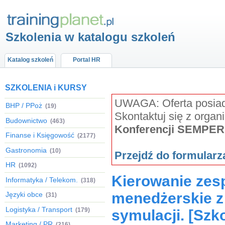
Szkolenia w katalogu szkoleń
Katalog szkoleń
Portal HR
SZKOLENIA i KURSY
UWAGA: Oferta posiada
BHP / PPoż
(19)
Skontaktuj się z organ
Budownictwo
(463)
Konferencji SEMPER
Finanse i Księgowość
(2177)
Gastronomia
(10)
Przejdź do formular
HR
(1092)
Kierowanie zes
Informatyka / Telekom.
(318)
menedżerskie z 
Języki obce
(31)
Logistyka / Transport
(179)
symulacji. [Szk
Marketing / PR
(216)