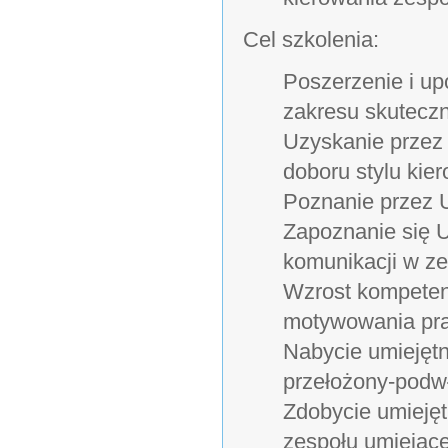
Cel szkolenia:
Poszerzenie i u
zakresu skutecz
Uzyskanie przez
doboru stylu kie
Poznanie przez 
Zapoznanie się 
komunikacji w ze
Wzrost kompeten
motywowania pr
Nabycie umiejętn
przełożony-podw
Zdobycie umieję
zespołu umiejąc