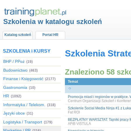
Szkolenia w katalogu szkoleń
Katalog szkoleń
Portal HR
SZKOLENIA i KURSY
Szkolenia Stra
BHP / PPoż
(19)
Znaleziono 58 szk
Budownictwo
(463)
Finanse i Księgowość
(2177)
Temat
Gastronomia
(10)
HR
(1092)
Promocja miast i regionów w praktyce. 
Centrum Organizacji Szkoleń i Konfer
Informatyka / Telekom.
(318)
Szkolenie Social Media Ninja #1 z Łu
Fat ROI
Języki obce
(31)
BEZPŁATNY WARSZTAT: Tajniki pracy 
Logistyka / Transport
(179)
AFiB VISTULA
Marketing / PR
(216)