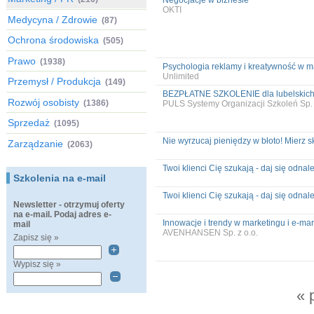
Negocjacje w biznesie
OKTI
Medycyna / Zdrowie
(87)
Ochrona środowiska
(505)
Prawo
(1938)
Psychologia reklamy i kreatywność w m
Unlimited
Przemysł / Produkcja
(149)
BEZPŁATNE SZKOLENIE dla lubelskich m
Rozwój osobisty
(1386)
PULS Systemy Organizacji Szkoleń Sp. 
Sprzedaż
(1095)
Nie wyrzucaj pieniędzy w błoto! Mierz s
Zarządzanie
(2063)
Twoi klienci Cię szukają - daj się odnal
Szkolenia na e-mail
Twoi klienci Cię szukają - daj się odnal
Newsletter - otrzymuj oferty
na e-mail. Podaj adres e-
Innowacje i trendy w marketingu i e-ma
mail
AVENHANSEN Sp. z o.o.
Zapisz się »
Wypisz się »
« 