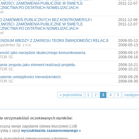
IWOŚCI. ZAMÓWIENIA PUBLICZNE W ŚWIETLE
2011-12-07
ZNICTWA PO OSTATNICH NOWELIZACJACH
et
 ZAMÓWIEŃ PUBLICZNYCH BEZ KONTROWERSJI I
2011-12-06 
IWOŚCI. ZAMÓWIENIA PUBLICZNE W ŚWIETLE
2011-12-07
ZNICTWA PO OSTATNICH NOWELIZACJACH
et
NDIUM WIEDZY Z ZAKRESU TEORII ŚWIADOMOŚCI RELACJI.
2008-05-12 
gaVertex Sp. z o.o.
2008-05-13
wność jako narzędzie skutecznego komunikowania.
2008-09-15 
TOR SC
2008-09-16
nie zespołu jako element realizacji projektu.
2008-10-21 
TOR SC
2008-10-22
alenie umiejętności menedżerskich.
2008-09-29 
TOR SC
2008-09-30
« poprzednia
1
2
3
4
5
następn
nie otrzymałeś/aś oczekiwanych wyników:
ecyzuj swoje zapytanie (słowa kluczowe) LUB
ystaj z opcji
wyszukiwania zaawansowanego »
nie znalazłeś/aś interesującego szkolenia: