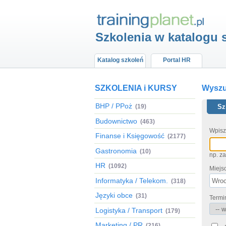
Szkolenia w katalogu 
Katalog szkoleń
Portal HR
SZKOLENIA i KURSY
Wyszuk
BHP / PPoż
(19)
Sz
Budownictwo
(463)
Wpisz
Finanse i Księgowość
(2177)
Gastronomia
(10)
np. z
HR
(1092)
Miejs
Informatyka / Telekom.
(318)
Języki obce
(31)
Termi
Logistyka / Transport
(179)
Marketing / PR
(216)