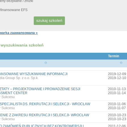
erty bezpłatne / zniżki
finansowane EFS
warka zaawansowana »
 wyszukiwania szkoleń
Termin
ANSOWANE WYSZUKIWANIE INFORMACJI
2019-12-09 
dia Group Sp. z o.o. Sp.k.
2019-12-10
TATY – PROJEKTOWANIE I PROWADZENIE SESJI
2010-11-13 
SSMENT CENTER
2010-11-14
r Sukcesu
SPECJALISTA DS. REKRUTACJI I SELEKCJI - WROCŁAW
2010-11-06 
r Sukcesu
2010-11-07
ENIE Z ZAKRESU REKRUTACJI I SELEKCJI- WROCŁAW
2010-10-23 
r Sukcesu
2010-10-23
 ZAMÓWIEŃ PUBLICZNYCH BEZ KONTROWERSJI I
2011-12-06 