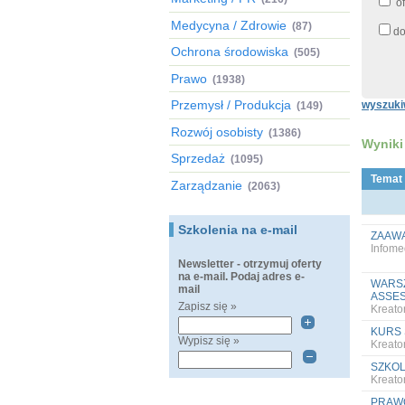
of
Medycyna / Zdrowie
(87)
do
Ochrona środowiska
(505)
Prawo
(1938)
Przemysł / Produkcja
wyszuki
(149)
Rozwój osobisty
(1386)
Wyniki
Sprzedaż
(1095)
Temat
Zarządzanie
(2063)
Szkolenia na e-mail
ZAAW
Infome
Newsletter - otrzymuj oferty
na e-mail. Podaj adres e-
WARSZ
mail
ASSE
Zapisz się »
Kreato
KURS 
Wypisz się »
Kreato
SZKOL
Kreato
PRAWO