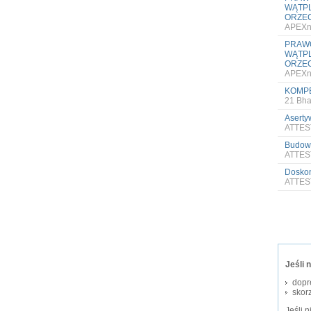
WĄTPL
ORZEC
APEXn
PRAWO
WĄTPL
ORZEC
APEXn
KOMPE
21 Bha
Aserty
ATTES
Budowa
ATTES
Doskon
ATTES
Jeśli 
dopr
skorz
Jeśli 