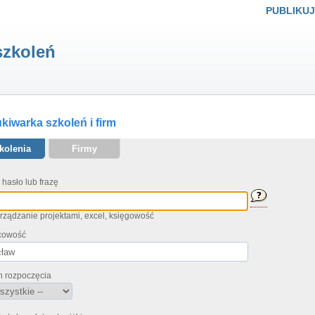
PUBLIKUJ
szkoleń
iwarka szkoleń i firm
kolenia
Firmy
 hasło lub frazę
arządzanie projektami, excel, księgowość
cowość
n rozpoczęcia