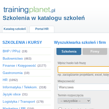
Szkolenia w katalogu szkoleń
Katalog szkoleń
Portal HR
SZKOLENIA i KURSY
Wyszukiwarka szkoleń i firm
BHP / PPoż
(19)
Szkolenia
Firmy
Budownictwo
(463)
Wpisz hasło lub frazę
Finanse i Księgowość
(2177)
Gastronomia
(10)
np. zarządzanie projektami, excel, ks
HR
(1092)
Miejscowość
Informatyka / Telekom.
(318)
Języki obce
(31)
Termin rozpoczęcia
Logistyka / Transport
(179)
Marketing / PR
(216)