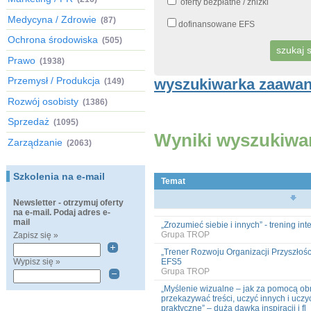
oferty bezpłatne / zniżki
Medycyna / Zdrowie
(87)
dofinansowane EFS
Ochrona środowiska
(505)
Prawo
(1938)
Przemysł / Produkcja
wyszukiwarka zaawa
(149)
Rozwój osobisty
(1386)
Sprzedaż
(1095)
Wyniki wyszukiwa
Zarządzanie
(2063)
Szkolenia na e-mail
Temat
Newsletter - otrzymuj oferty
na e-mail. Podaj adres e-
mail
„Zrozumieć siebie i innych” - trening in
Grupa TROP
Zapisz się »
„Trener Rozwoju Organizacji Przyszłośc
Wypisz się »
EFS5
Grupa TROP
„Myślenie wizualne – jak za pomocą ob
przekazywać treści, uczyć innych i uczy
praktyczne” – duża dawka inspiracji i fl