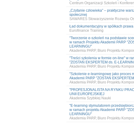
Centrum Organizacji Szkoleń i Konfer
„Czytanie człowieka” – praktyczne warszt
społecznej
SAWARES Stowarzyszenie Rozwoju Os
Ład dokumentacyjny w spółkach praw
Eurofinance Training
"Tworzenie e-szkoleń na podstawie scen
w ramach Projektu Akademii PARP "Z
LEARNINGU"
Akademia PARP, Biuro Projektu Kompon
"Treści szkolenia w formie on-line" w 
"ZOSTAŃ EKSPERTEM ds. E-LEARNI
Akademia PARP, Biuro Projektu Kompon
"Szkolenie e-learningowe jako proces m
Akademii PARP "ZOSTAŃ EKSPERTEM
Akademia PARP, Biuro Projektu Kompon
"PROFESJONALISTA NA RYNKU PRAC
UNII EUROPEJSKIEJ
Akademia Szybkiej Nauki
"E-learning stymulatorem przedsiębior
w ramach projektu Akademii PARP "Z
LEARNINGU"
Akademia PARP, Biuro Projektu Kompon