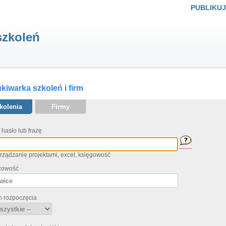
PUBLIKUJ
szkoleń
iwarka szkoleń i firm
kolenia
Firmy
 hasło lub frazę
arządzanie projektami, excel, księgowość
cowość
n rozpoczęcia