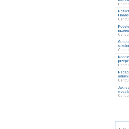
radzen
Centru
Rozlic
Finans
Centru
Kodeks
przepi
Centru
Gospod
szkole
Centru
Kodeks
przepi
Centru
Redago
admini
Centru
Jak re
wydatk
Centru