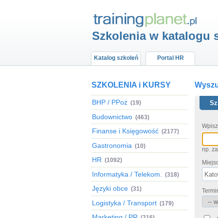
Szkolenia w katalogu 
Katalog szkoleń
Portal HR
SZKOLENIA i KURSY
Wyszuk
BHP / PPoż
(19)
Sz
Budownictwo
(463)
Wpisz
Finanse i Księgowość
(2177)
Gastronomia
(10)
np. z
HR
(1092)
Miejs
Informatyka / Telekom.
(318)
Języki obce
(31)
Termi
Logistyka / Transport
(179)
Marketing / PR
(216)