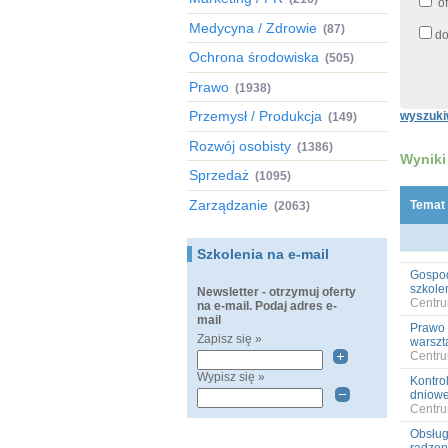
of
Medycyna / Zdrowie
(87)
do
Ochrona środowiska
(505)
Prawo
(1938)
Przemysł / Produkcja
wyszuki
(149)
Rozwój osobisty
(1386)
Wyniki
Sprzedaż
(1095)
Zarządzanie
Temat
(2063)
Szkolenia na e-mail
Gospod
szkole
Newsletter - otrzymuj oferty
Centru
na e-mail. Podaj adres e-
mail
Prawo 
Zapisz się »
warszta
Centru
Wypisz się »
Kontro
dniowe
Centru
Obsługa