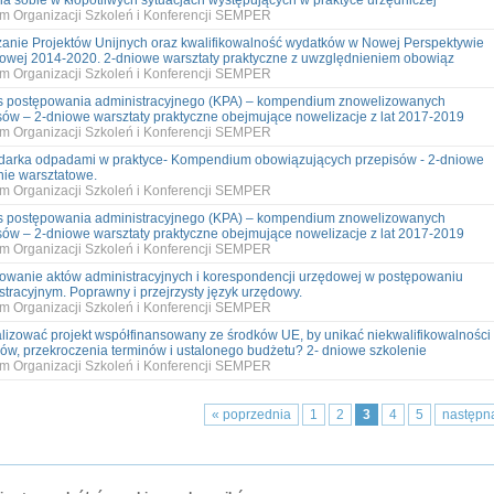
ia sobie w kłopotliwych sytuacjach występujących w praktyce urzędniczej
m Organizacji Szkoleń i Konferencji SEMPER
zanie Projektów Unijnych oraz kwalifikowalność wydatków w Nowej Perspektywie
owej 2014-2020. 2-dniowe warsztaty praktyczne z uwzględnieniem obowiąz
m Organizacji Szkoleń i Konferencji SEMPER
 postępowania administracyjnego (KPA) – kompendium znowelizowanych
sów – 2-dniowe warsztaty praktyczne obejmujące nowelizacje z lat 2017-2019
m Organizacji Szkoleń i Konferencji SEMPER
arka odpadami w praktyce- Kompendium obowiązujących przepisów - 2-dniowe
nie warsztatowe.
m Organizacji Szkoleń i Konferencji SEMPER
 postępowania administracyjnego (KPA) – kompendium znowelizowanych
sów – 2-dniowe warsztaty praktyczne obejmujące nowelizacje z lat 2017-2019
m Organizacji Szkoleń i Konferencji SEMPER
wanie aktów administracyjnych i korespondencji urzędowej w postępowaniu
stracyjnym. Poprawny i przejrzysty język urzędowy.
m Organizacji Szkoleń i Konferencji SEMPER
alizować projekt współfinansowany ze środków UE, by unikać niekwalifikowalności
ów, przekroczenia terminów i ustalonego budżetu? 2- dniowe szkolenie
m Organizacji Szkoleń i Konferencji SEMPER
« poprzednia
1
2
3
4
5
następn