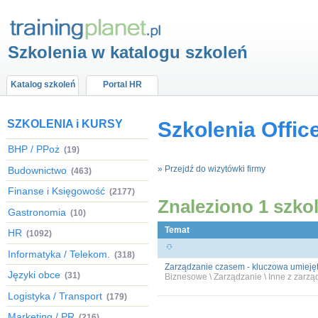
Szkolenia w katalogu szkoleń
Katalog szkoleń
Portal HR
SZKOLENIA i KURSY
Szkolenia Offic
BHP / PPoż
(19)
» Przejdź do wizytówki firmy
Budownictwo
(463)
Finanse i Księgowość
(2177)
Znaleziono 1 szko
Gastronomia
(10)
Temat
HR
(1092)
Informatyka / Telekom.
(318)
Zarządzanie czasem - kluczowa umiej
Języki obce
(31)
Biznesowe \ Zarządzanie \ Inne z zarzą
Logistyka / Transport
(179)
Marketing / PR
(216)